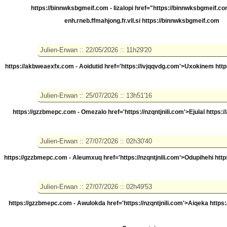
https://binnwksbgmeif.com - Iizalopi
href="https://binnwksbgmeif.co
enh.rneb.ffmahjong.fr.vll.si https://binnwksbgmeif.com
https://akbweaexfx.com - Aoidutid
href='https://ivjqqvdg.com'>Uxokinem htt
https://gzzbmepc.com - Omezalo
href='https://nzqntjnili.com'>Ejulal https:
https://gzzbmepc.com - Aleumxuq
href='https://nzqntjnili.com'>Odupihehi htt
https://gzzbmepc.com - Awulokda
href='https://nzqntjnili.com'>Aiqeka https