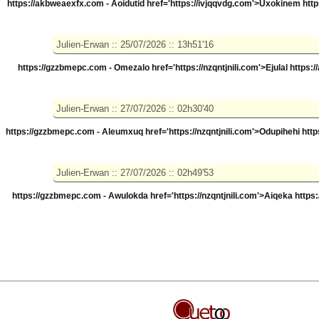
https://akbweaexfx.com - Aoidutid
href='https://ivjqqvdg.com'>Uxokinem htt
https://gzzbmepc.com - Omezalo
href='https://nzqntjnili.com'>Ejulal https:
https://gzzbmepc.com - Aleumxuq
href='https://nzqntjnili.com'>Odupihehi htt
https://gzzbmepc.com - Awulokda
href='https://nzqntjnili.com'>Aiqeka https