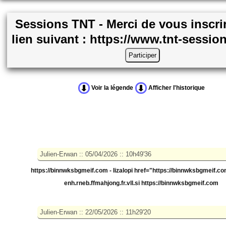
Sessions TNT - Merci de vous inscrir
lien suivant : https://www.tnt-sessio
Voir la légende
Afficher l'historique
https://binnwksbgmeif.com - Iizalopi
href="https://binnwksbgmeif.co
enh.rneb.ffmahjong.fr.vll.si https://binnwksbgmeif.com