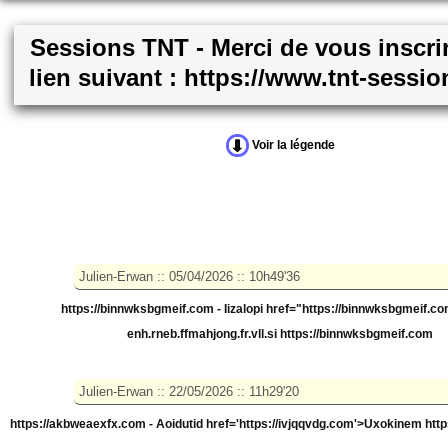
Sessions TNT - Merci de vous inscrir
lien suivant : https://www.tnt-sessi
Voir la légende
https://binnwksbgmeif.com - Iizalopi
href="https://binnwksbgmeif.co
enh.rneb.ffmahjong.fr.vll.si https://binnwksbgmeif.com
https://akbweaexfx.com - Aoidutid
href='https://ivjqqvdg.com'>Uxokinem htt