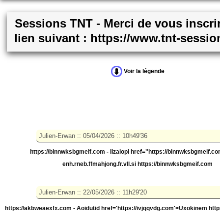
Sessions TNT - Merci de vous inscrir
lien suivant : https://www.tnt-sessi
Voir la légende
https://binnwksbgmeif.com - Iizalopi
href="https://binnwksbgmeif.co
enh.rneb.ffmahjong.fr.vll.si https://binnwksbgmeif.com
https://akbweaexfx.com - Aoidutid
href='https://ivjqqvdg.com'>Uxokinem htt