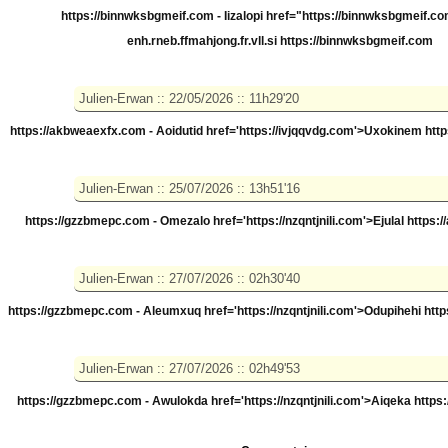
https://binnwksbgmeif.com - Iizalopi
href="https://binnwksbgmeif.co
enh.rneb.ffmahjong.fr.vll.si https://binnwksbgmeif.com
https://akbweaexfx.com - Aoidutid
href='https://ivjqqvdg.com'>Uxokinem htt
https://gzzbmepc.com - Omezalo
href='https://nzqntjnili.com'>Ejulal https:
https://gzzbmepc.com - Aleumxuq
href='https://nzqntjnili.com'>Odupihehi htt
https://gzzbmepc.com - Awulokda
href='https://nzqntjnili.com'>Aiqeka https