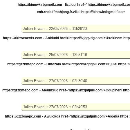
https://binnwksbgmeif.com - Iizalopi
href="https://binnwksbgmeif.co
enh.rneb.ffmahjong.fr.vll.si https://binnwksbgmeif.com
https://akbweaexfx.com - Aoidutid
href='https://ivjqqvdg.com'>Uxokinem htt
https://gzzbmepc.com - Omezalo
href='https://nzqntjnili.com'>Ejulal https:
https://gzzbmepc.com - Aleumxuq
href='https://nzqntjnili.com'>Odupihehi htt
https://gzzbmepc.com - Awulokda
href='https://nzqntjnili.com'>Aiqeka https