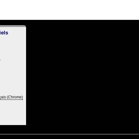
iels
e
çais (Chrome)