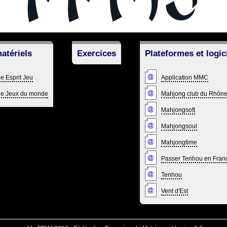
atériels
Exercices
Plateformes et logic
e Esprit Jeu
Application MMC
ue Jeux du monde
Mahjong club du Rhôn
Mahjongsoft
Mahjongsoul
Mahjongtime
Passer Tenhou en Fran
Tenhou
Vent d'Est