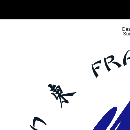
Dés
Sui