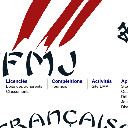
Licenciés
Compétitions
Activités
Ap
Boite des adhérents
Tournois
Site EMA
Sit
Classements
Oue
Déf
Jeu
Dis