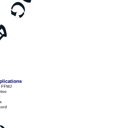
plications
e FFMJ
too
i
x
cord