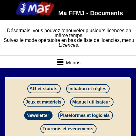
Ma FFMJ - Documents
Désormais, vous pouvez renouveler plusieurs licences en
même temps.
Suivez le mode opératoire en bas de liste de licenciés, menu
Licences
.
Menus
AG et statuts
Initiation et règles
Jeux et matériels
Manuel utilisateur
Newsletter
Plateformes et logiciels
Tournois et évènements